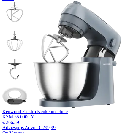
Kenwood Elektro Keukenmachine
KZM 35.000GY
€ 266,39
Adviesprijs
Advpr.
€ 299,99
Op Voorraad