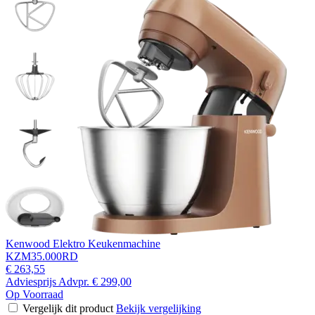
Kenwood Elektro Keukenmachine
KZM35.000RD
€ 263,55
Adviesprijs
Advpr.
€ 299,00
Op Voorraad
Vergelijk dit product
Bekijk vergelijking