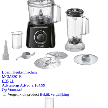
Bosch Keukenmachine
MCM3201B
€ 95,21
Adviesprijs
Advpr.
€ 104,99
Op Voorraad
Vergelijk dit product
Bekijk vergelijking