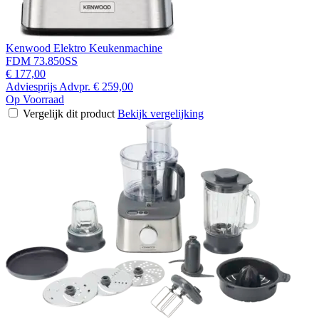
Kenwood Elektro Keukenmachine
FDM 73.850SS
€ 177,00
Adviesprijs
Advpr.
€ 259,00
Op Voorraad
Vergelijk dit product
Bekijk vergelijking