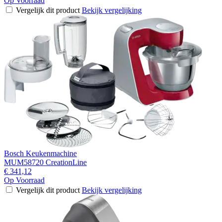
Op Voorraad
Vergelijk dit product
Bekijk vergelijking
Bosch Keukenmachine
MUM58720 CreationLine
€ 341,12
Op Voorraad
Vergelijk dit product
Bekijk vergelijking