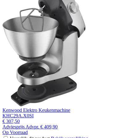
Kenwood Elektro Keukenmachine
KHC29A.X0SI
€ 307,50
Adviesprijs
Advpr.
€ 409,90
Op Voorraad