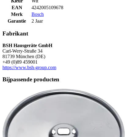
Kleur
Wit
EAN
4242005109678
Merk
Bosch
Garantie
2 Jaar
Fabrikant
BSH Hausgeräte GmbH
Carl-Wery-Straße 34
81739 München (DE)
+49 (0)89 459001
https://www.bsh-group.com
Bijpassende producten