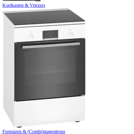
Koelkasten & Vriezers
Fornuizen & (Combi)magentrons