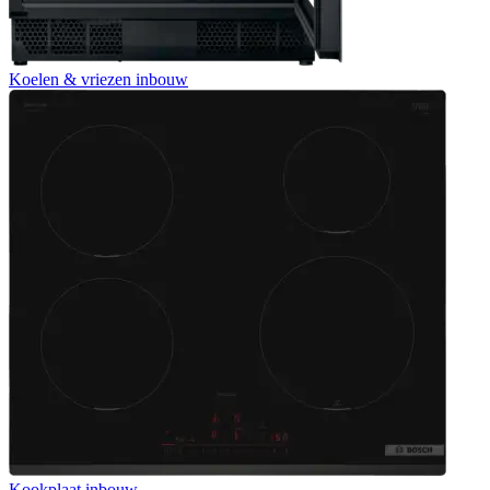
Koelen & vriezen inbouw
Kookplaat inbouw