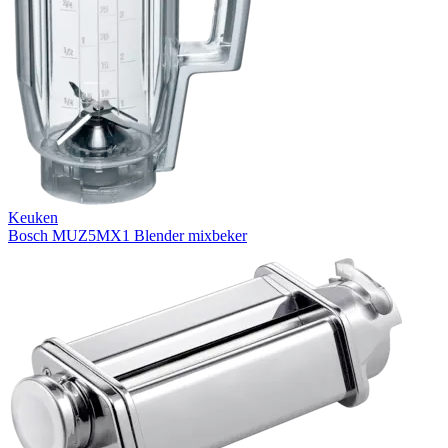
Keuken
Bosch MUZ5MX1 Blender mixbeker