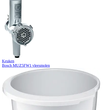
Keuken
Bosch MUZ5FW1 vleesmolen