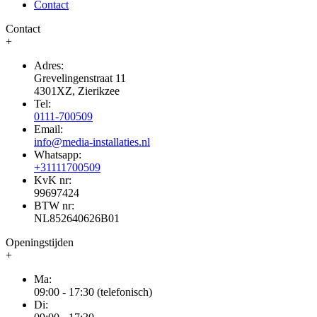
Contact
Contact
+
Adres:
Grevelingenstraat 11
4301XZ, Zierikzee
Tel:
0111-700509
Email:
info@media-installaties.nl
Whatsapp:
+31111700509
KvK nr:
99697424
BTW nr:
NL852640626B01
Openingstijden
+
Ma:
09:00 - 17:30 (telefonisch)
Di: