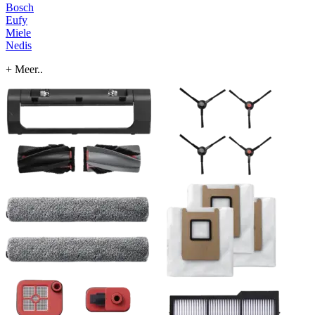
Bosch
Eufy
Miele
Nedis
+ Meer..