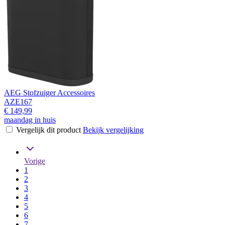
AEG Stofzuiger Accessoires
AZE167
€ 149,99
maandag in huis
Vergelijk dit product
Bekijk vergelijking
Vorige
1
2
3
4
5
6
7