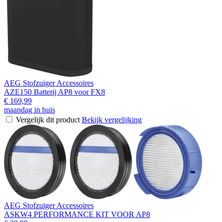
AEG Stofzuiger Accessoires
AZE150 Batterij AP8 voor FX8
€ 169,99
maandag in huis
Vergelijk dit product
Bekijk vergelijking
AEG Stofzuiger Accessoires
ASKW4 PERFORMANCE KIT VOOR AP8