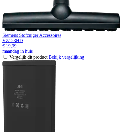
Siemens Stofzuiger Accessoires
VZ123HD
€ 19,99
maandag in huis
Vergelijk dit product
Bekijk vergelijking