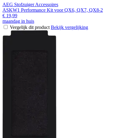
AEG Stofzuiger Accessoires
ASKW1 Performance Kit voor QX6, QX7, QX8-2
€ 19,99
maandag in huis
Vergelijk dit product
Bekijk vergelijking