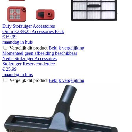
Eufy Stofzuiger Accessoires
Omni E28/E25 Accessories Pack
€ 69,99
maandag in huis
Vergelijk dit product
Bekijk vergelijking
Momenteel geen afbeelding beschikbaar
Nedis Stofzuiger Accessoires
Stofzuiger Reserveonderdee
€ 25,99
maandag in huis
Vergelijk dit product
Bekijk vergelijking