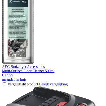
AEG Stofzuiger Accessoires
Multi-Surface Floor Cleaner 500ml
€ 14,99
maandag in huis
Vergelijk dit product
Bekijk vergelijking