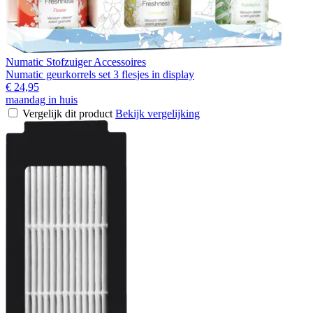
Numatic Stofzuiger Accessoires
Numatic geurkorrels set 3 flesjes in display
€ 24,95
maandag in huis
Vergelijk dit product
Bekijk vergelijking