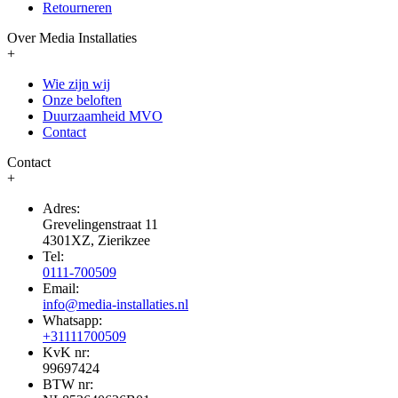
Retourneren
Over Media Installaties
+
Wie zijn wij
Onze beloften
Duurzaamheid MVO
Contact
Contact
+
Adres:
Grevelingenstraat 11
4301XZ, Zierikzee
Tel:
0111-700509
Email:
info@media-installaties.nl
Whatsapp:
+31111700509
KvK nr:
99697424
BTW nr: