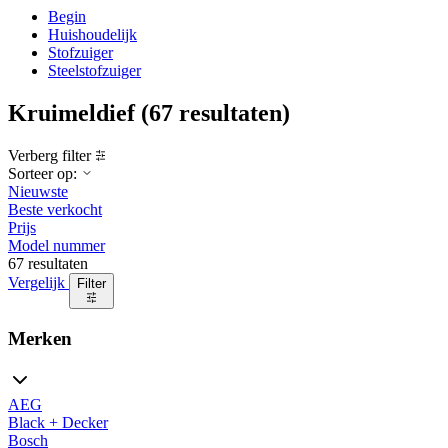
Begin
Huishoudelijk
Stofzuiger
Steelstofzuiger
Kruimeldief
(67 resultaten)
Verberg filter
Sorteer op:
Nieuwste
Beste verkocht
Prijs
Model nummer
67 resultaten
Vergelijk
Filter
Merken
AEG
Black + Decker
Bosch