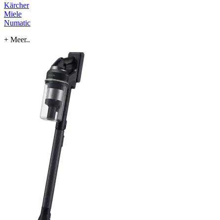
Kärcher
Miele
Numatic
+ Meer..