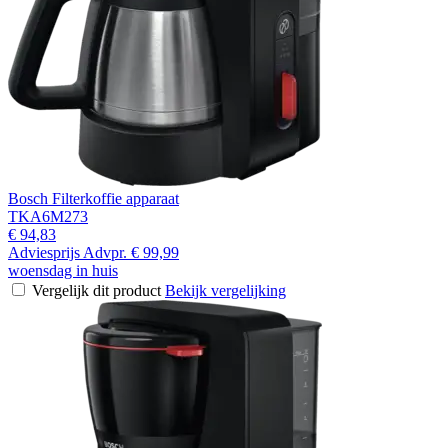
Bosch Filterkoffie apparaat
TKA6M273
€ 94,83
Adviesprijs
Advpr.
€ 99,99
woensdag in huis
Vergelijk dit product
Bekijk vergelijking