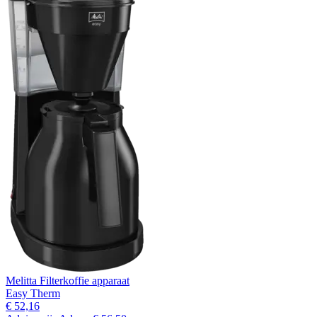
Melitta Filterkoffie apparaat
Easy Therm
€ 52,16