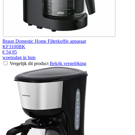
Braun Domestic Home Filterkoffie apparaat
KF3100BK
€ 54,95
woensdag in huis
Vergelijk dit product
Bekijk vergelijking