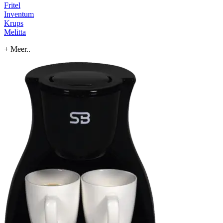
Fritel
Inventum
Krups
Melitta
+ Meer..