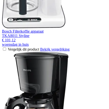
Bosch Filterkoffie apparaat
TKA8011 Styline
€ 101,12
woensdag in huis
Vergelijk dit product
Bekijk vergelijking