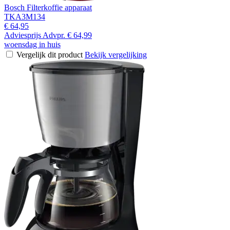
Bosch Filterkoffie apparaat
TKA3M134
€ 64,95
Adviesprijs
Advpr.
€ 64,99
woensdag in huis
Vergelijk dit product
Bekijk vergelijking