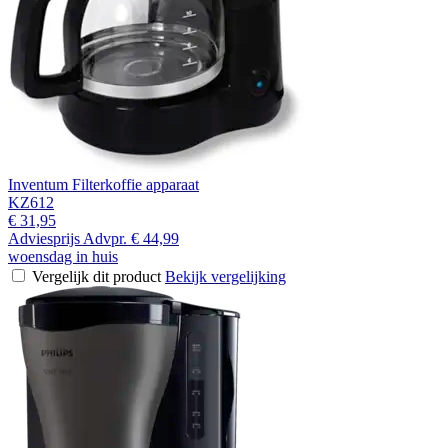
Inventum Filterkoffie apparaat
KZ612
€ 31,95
Adviesprijs
Advpr.
€ 44,99
woensdag in huis
Vergelijk dit product
Bekijk vergelijking