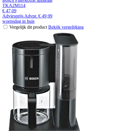
Bosch Filterkoffie apparaat
TKA2M114
€ 47,09
Adviesprijs
Advpr.
€ 49,99
woensdag in huis
Vergelijk dit product
Bekijk vergelijking