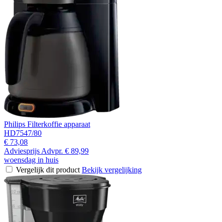
Philips Filterkoffie apparaat
HD7547/80
€ 73,08
Adviesprijs
Advpr.
€ 89,99
woensdag in huis
Vergelijk dit product
Bekijk vergelijking