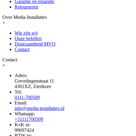
Garantie en reparatie
Retourneren
Over Media Installaties
+
Wie zijn wij
Onze beloften
Duurzaamheid MVO
Contact
Contact
+
Adres:
Grevelingenstraat 11
4301XZ, Zierikzee
Tel:
0111-700509
Email:
info@media-installaties.nl
Whatsapp:
+31111700509
KvK nr:
99697424
BTW nr: