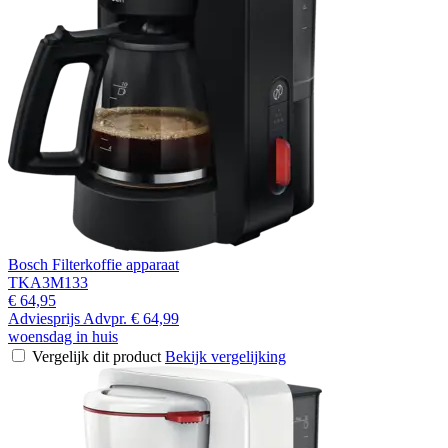
Bosch Filterkoffie apparaat
TKA3M133
€ 64,95
Adviesprijs
Advpr.
€ 64,99
woensdag in huis
Vergelijk dit product
Bekijk vergelijking