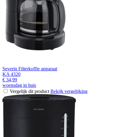
Severin Filterkoffie apparaat
KA 4320
€ 34,99
woensdag in huis
Vergelijk dit product
Bekijk vergelijking