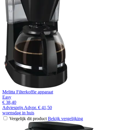
Melitta Filterkoffie apparaat
Easy
€ 38,40
Adviesprijs
Advpr.
€ 41,50
woensdag in huis
Vergelijk dit product
Bekijk vergelijking