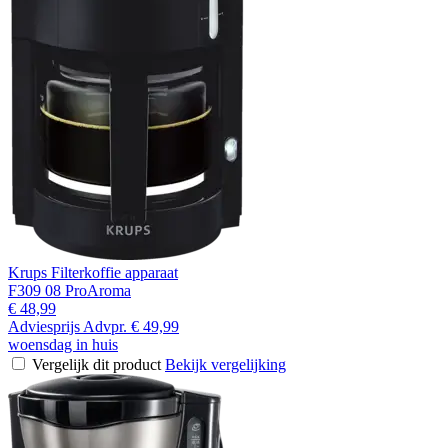
Krups Filterkoffie apparaat
F309 08 ProAroma
€ 48,99
Adviesprijs
Advpr.
€ 49,99
woensdag in huis
Vergelijk dit product
Bekijk vergelijking