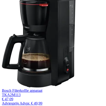
Bosch Filterkoffie apparaat
TKA2M113
€ 47,09
Adviesprijs
Advpr.
€ 49,99