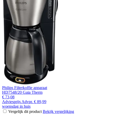
Philips Filterkoffie apparaat
HD7548/20 Gaia Therm
€ 73,08
Adviesprijs
Advpr.
€ 89,99
woensdag in huis
Vergelijk dit product
Bekijk vergelijking