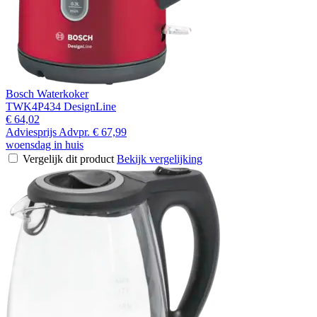
Bosch Waterkoker
TWK4P434 DesignLine
€ 64,02
Adviesprijs
Advpr.
€ 67,99
woensdag in huis
Vergelijk dit product
Bekijk vergelijking