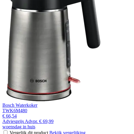
Bosch Waterkoker
TWK6M480
€ 66,54
Adviesprijs
Advpr.
€ 69,99
woensdag in huis
Vergelijk dit product
Bekijk vergelijking