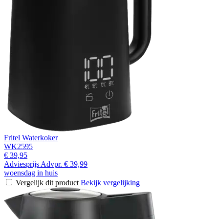
Fritel Waterkoker
WK2595
€ 39,95
Adviesprijs
Advpr.
€ 39,99
woensdag in huis
Vergelijk dit product
Bekijk vergelijking