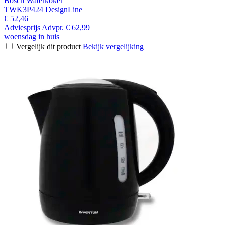
Bosch Waterkoker
TWK3P424 DesignLine
€ 52,46
Adviesprijs
Advpr.
€ 62,99
woensdag in huis
Vergelijk dit product
Bekijk vergelijking