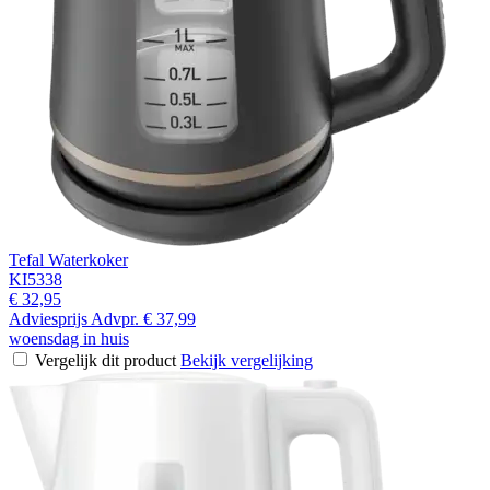
Tefal Waterkoker
KI5338
€ 32,95
Adviesprijs
Advpr.
€ 37,99
woensdag in huis
Vergelijk dit product
Bekijk vergelijking