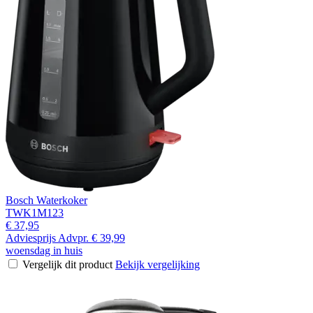
Bosch Waterkoker
TWK1M123
€ 37,95
Adviesprijs
Advpr.
€ 39,99
woensdag in huis
Vergelijk dit product
Bekijk vergelijking