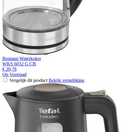
Bomann Waterkoker
WKS 6032 G CB
€ 20,78
Op Voorraad
Vergelijk dit product
Bekijk vergelijking