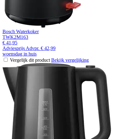
Bosch Waterkoker
TWK2M163
€ 41,95
Adviesprijs
Advpr.
€ 42,99
woensdag in huis
Vergelijk dit product
Bekijk vergelijking