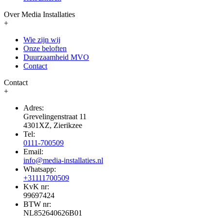
Over Media Installaties
+
Wie zijn wij
Onze beloften
Duurzaamheid MVO
Contact
Contact
+
Adres:
Grevelingenstraat 11
4301XZ, Zierikzee
Tel:
0111-700509
Email:
info@media-installaties.nl
Whatsapp:
+31111700509
KvK nr:
99697424
BTW nr:
NL852640626B01