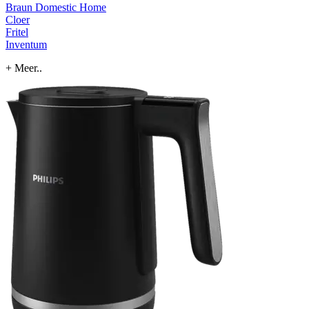
Braun Domestic Home
Cloer
Fritel
Inventum
+ Meer..