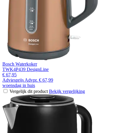
Bosch Waterkoker
TWK4P439 DesignLine
€ 67,95
Adviesprijs
Advpr.
€ 67,99
woensdag in huis
Vergelijk dit product
Bekijk vergelijking