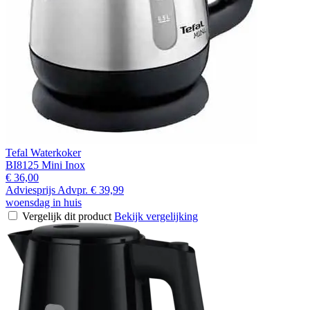
Tefal Waterkoker
BI8125 Mini Inox
€ 36,00
Adviesprijs
Advpr.
€ 39,99
woensdag in huis
Vergelijk dit product
Bekijk vergelijking