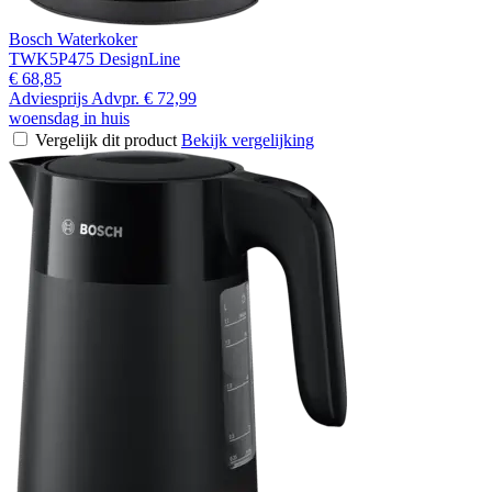
Bosch Waterkoker
TWK5P475 DesignLine
€ 68,85
Adviesprijs
Advpr.
€ 72,99
woensdag in huis
Vergelijk dit product
Bekijk vergelijking