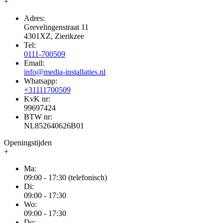
+
Adres:
Grevelingenstraat 11
4301XZ, Zierikzee
Tel:
0111-700509
Email:
info@media-installaties.nl
Whatsapp:
+31111700509
KvK nr:
99697424
BTW nr:
NL852640626B01
Openingstijden
+
Ma:
09:00 - 17:30 (telefonisch)
Di:
09:00 - 17:30
Wo:
09:00 - 17:30
Do: