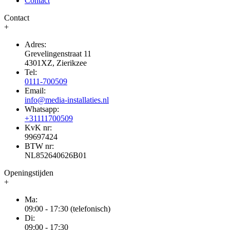
Contact
Contact
+
Adres:
Grevelingenstraat 11
4301XZ, Zierikzee
Tel:
0111-700509
Email:
info@media-installaties.nl
Whatsapp:
+31111700509
KvK nr:
99697424
BTW nr:
NL852640626B01
Openingstijden
+
Ma:
09:00 - 17:30 (telefonisch)
Di:
09:00 - 17:30