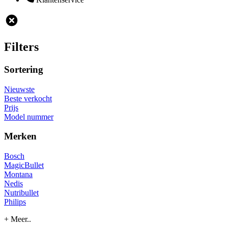
Filters
Sortering
Nieuwste
Beste verkocht
Prijs
Model nummer
Merken
Bosch
MagicBullet
Montana
Nedis
Nutribullet
Philips
+ Meer..