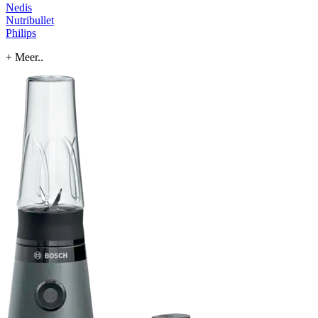
Nedis
Nutribullet
Philips
+ Meer..