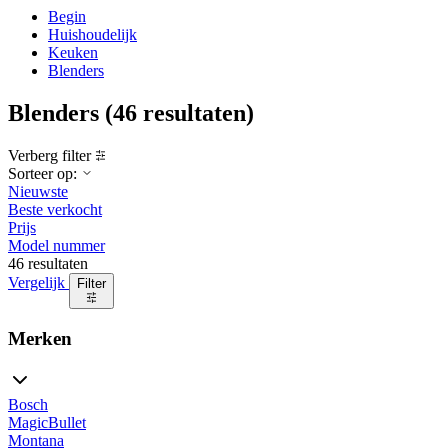
Begin
Huishoudelijk
Keuken
Blenders
Blenders
(46 resultaten)
Verberg filter
Sorteer op:
Nieuwste
Beste verkocht
Prijs
Model nummer
46 resultaten
Vergelijk
Filter
Merken
Bosch
MagicBullet
Montana