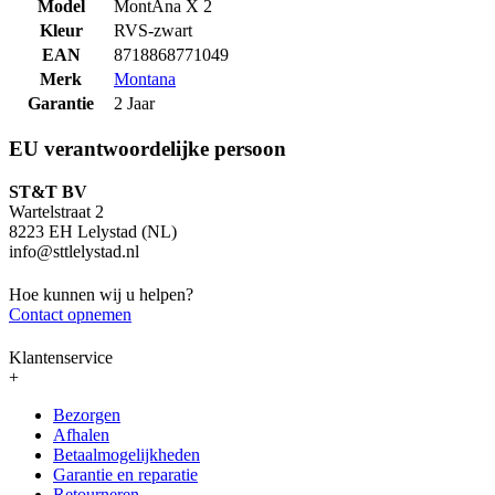
Model
MontAna X 2
Kleur
RVS-zwart
EAN
8718868771049
Merk
Montana
Garantie
2 Jaar
EU verantwoordelijke persoon
ST&T BV
Wartelstraat 2
8223 EH Lelystad (NL)
info@sttlelystad.nl
Hoe kunnen wij u helpen?
Contact opnemen
Klantenservice
+
Bezorgen
Afhalen
Betaalmogelijkheden
Garantie en reparatie
Retourneren