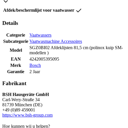
Afdek/beschermlijst voor vaatwasser
Details
Categorie
Vaatwassers
Subcategorie
Vaatwasmachine Accessoires
SGZ0BI02 Afdeklijsten 81,5 cm (polinox kuip SM-
Model
modellen )
EAN
4242005395095
Merk
Bosch
Garantie
2 Jaar
Fabrikant
BSH Hausgeräte GmbH
Carl-Wery-Straße 34
81739 München (DE)
+49 (0)89 459001
https://www.bsh-group.com
Hoe kunnen wij u helpen?