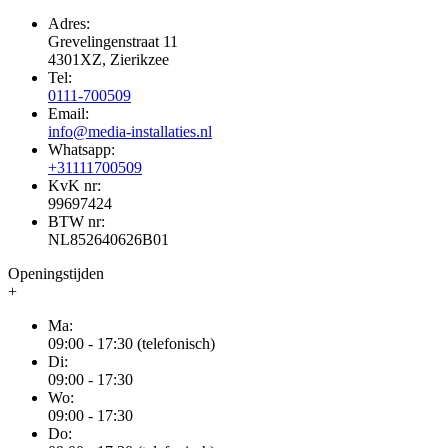
Adres:
Grevelingenstraat 11
4301XZ, Zierikzee
Tel:
0111-700509
Email:
info@media-installaties.nl
Whatsapp:
+31111700509
KvK nr:
99697424
BTW nr:
NL852640626B01
Openingstijden
+
Ma:
09:00 - 17:30 (telefonisch)
Di:
09:00 - 17:30
Wo:
09:00 - 17:30
Do: