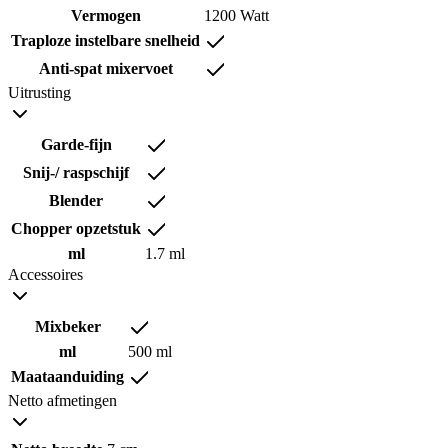
Vermogen
1200 Watt
Traploze instelbare snelheid
Anti-spat mixervoet
Uitrusting
Garde-fijn
Snij-/ raspschijf
Blender
Chopper opzetstuk
ml
1.7 ml
Accessoires
Mixbeker
ml
500 ml
Maataanduiding
Netto afmetingen