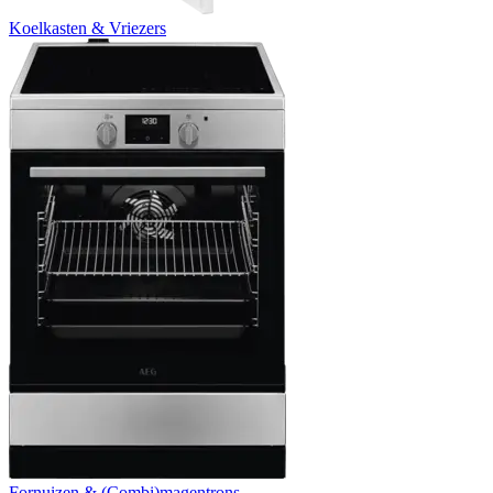
Koelkasten & Vriezers
Fornuizen & (Combi)magentrons