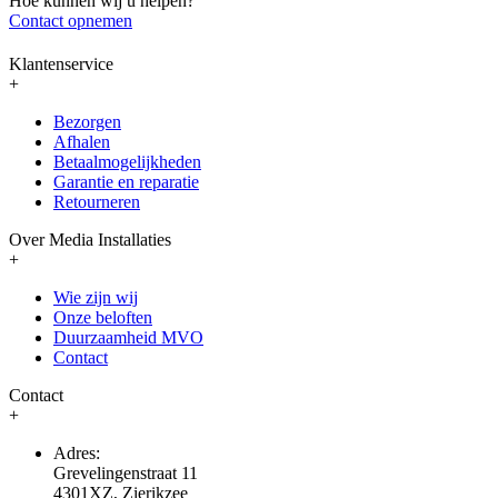
Hoe kunnen wij u helpen?
Contact opnemen
Klantenservice
+
Bezorgen
Afhalen
Betaalmogelijkheden
Garantie en reparatie
Retourneren
Over Media Installaties
+
Wie zijn wij
Onze beloften
Duurzaamheid MVO
Contact
Contact
+
Adres:
Grevelingenstraat 11
4301XZ, Zierikzee