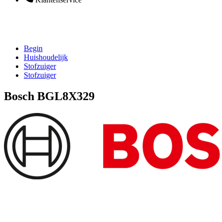
Begin
Huishoudelijk
Stofzuiger
Stofzuiger
Bosch BGL8X329