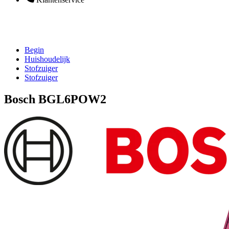
Begin
Huishoudelijk
Stofzuiger
Stofzuiger
Bosch BGL6POW2