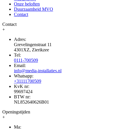
Onze beloften
Duurzaamheid MVO
Contact
Contact
+
Adres:
Grevelingenstraat 11
4301XZ, Zierikzee
Tel:
0111-700509
Email:
info@media-installaties.nl
Whatsapp:
+31111700509
KvK nr:
99697424
BTW nr:
NL852640626B01
Openingstijden
+
Ma: