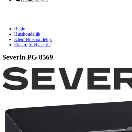
Begin
Huishoudelijk
Klein Huishoudelijk
Electrogrill/Gasgrill
Severin PG 8569