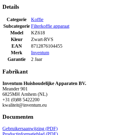
Details
Categorie
Koffie
Subcategorie
Filterkoffie apparaat
Model
KZ618
Kleur
Zwart-RVS
EAN
8712876104455
Merk
Inventum
Garantie
2 Jaar
Fabrikant
Inventum Huishoudelijke Apparaten BV.
Meander 901
6825MH Arnhem (NL)
+31 (0)88 5422200
kwaliteit@inventum.eu
Documenten
Gebruikersaanwijzing (PDF)
Productinformatieblad (PDF)