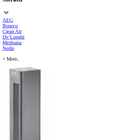
AEG
Boneco
Clean Air
De´Longhi
Medisana
Nedis
+ Meer..