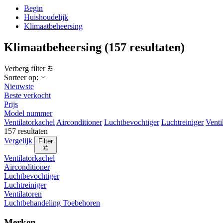
Begin
Huishoudelijk
Klimaatbeheersing
Klimaatbeheersing
(157 resultaten)
Verberg filter
Sorteer op:
Nieuwste
Beste verkocht
Prijs
Model nummer
Ventilatorkachel
Airconditioner
Luchtbevochtiger
Luchtreiniger
Venti
157 resultaten
Vergelijk
Filter
Ventilatorkachel
Airconditioner
Luchtbevochtiger
Luchtreiniger
Ventilatoren
Luchtbehandeling Toebehoren
Merken