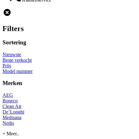
Filters
Sortering
Nieuwste
Beste verkocht
Prijs
Model nummer
Merken
AEG
Boneco
Clean Air
De´Longhi
Medisana
Nedis
+ Meer..