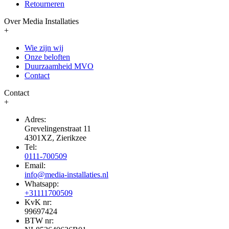
Retourneren
Over Media Installaties
+
Wie zijn wij
Onze beloften
Duurzaamheid MVO
Contact
Contact
+
Adres:
Grevelingenstraat 11
4301XZ, Zierikzee
Tel:
0111-700509
Email:
info@media-installaties.nl
Whatsapp:
+31111700509
KvK nr:
99697424
BTW nr: