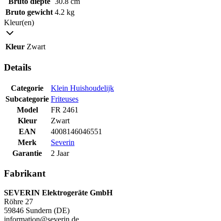
Bruto diepte
30.8 cm
Bruto gewicht
4.2 kg
Kleur(en)
Kleur
Zwart
Details
Categorie
Klein Huishoudelijk
Subcategorie
Friteuses
Model
FR 2461
Kleur
Zwart
EAN
4008146046551
Merk
Severin
Garantie
2 Jaar
Fabrikant
SEVERIN Elektrogeräte GmbH
Röhre 27
59846 Sundern (DE)
information@severin.de