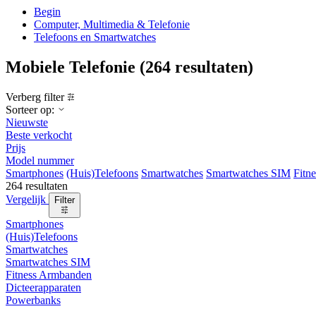
Begin
Computer, Multimedia & Telefonie
Telefoons en Smartwatches
Mobiele Telefonie
(264 resultaten)
Verberg filter
Sorteer op:
Nieuwste
Beste verkocht
Prijs
Model nummer
Smartphones
(Huis)Telefoons
Smartwatches
Smartwatches SIM
Fitn
264 resultaten
Vergelijk
Filter
Smartphones
(Huis)Telefoons
Smartwatches
Smartwatches SIM
Fitness Armbanden
Dicteerapparaten
Powerbanks