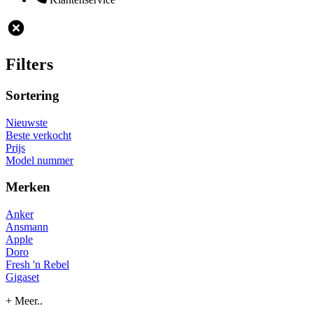
Filters
Sortering
Nieuwste
Beste verkocht
Prijs
Model nummer
Merken
Anker
Ansmann
Apple
Doro
Fresh 'n Rebel
Gigaset
+ Meer..