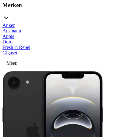
Merken
Anker
Ansmann
Apple
Doro
Fresh 'n Rebel
Gigaset
+ Meer..