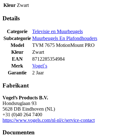
Kleur
Zwart
Details
Categorie
Televisie en Muurbeugels
Subcategorie
Muurbeugels En Plafondhouders
Model
TVM 7675 MotionMount PRO
Kleur
Zwart
EAN
8712285354984
Merk
Vogel`s
Garantie
2 Jaar
Fabrikant
Vogel’s Products B.V.
Hondsruglaan 93
5628 DB Eindhoven (NL)
+31 (0)40 264 7400
https://www.vogels.com/nl-nl/c/service-contact
Documenten