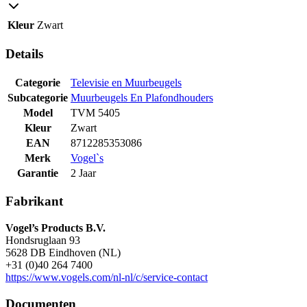
Kleur
Zwart
Details
Categorie
Televisie en Muurbeugels
Subcategorie
Muurbeugels En Plafondhouders
Model
TVM 5405
Kleur
Zwart
EAN
8712285353086
Merk
Vogel`s
Garantie
2 Jaar
Fabrikant
Vogel’s Products B.V.
Hondsruglaan 93
5628 DB Eindhoven (NL)
+31 (0)40 264 7400
https://www.vogels.com/nl-nl/c/service-contact
Documenten