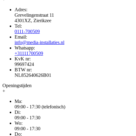
Adres:
Grevelingenstraat 11
4301XZ, Zierikzee
Tel:
0111-700509
Email:
info@media-installaties.nl
Whatsapp:
+31111700509
KvK nr:
99697424
BTW nr:
NL852640626B01
Openingstijden
+
Ma:
09:00 - 17:30 (telefonisch)
Di:
09:00 - 17:30
Wo:
09:00 - 17:30
Do: