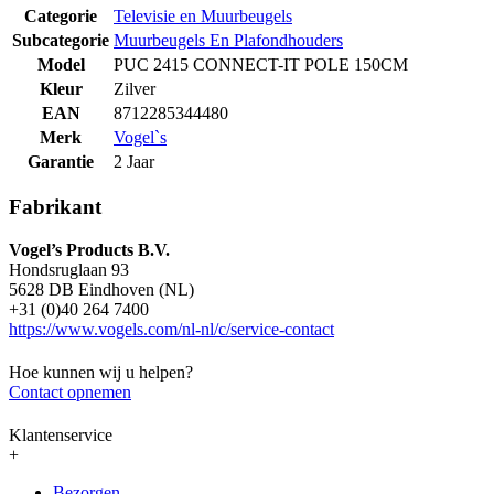
Categorie
Televisie en Muurbeugels
Subcategorie
Muurbeugels En Plafondhouders
Model
PUC 2415 CONNECT-IT POLE 150CM
Kleur
Zilver
EAN
8712285344480
Merk
Vogel`s
Garantie
2 Jaar
Fabrikant
Vogel’s Products B.V.
Hondsruglaan 93
5628 DB Eindhoven (NL)
+31 (0)40 264 7400
https://www.vogels.com/nl-nl/c/service-contact
Hoe kunnen wij u helpen?
Contact opnemen
Klantenservice
+
Bezorgen