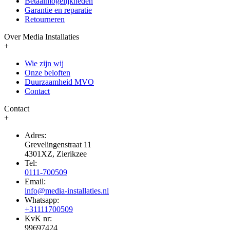
Betaalmogelijkheden
Garantie en reparatie
Retourneren
Over Media Installaties
+
Wie zijn wij
Onze beloften
Duurzaamheid MVO
Contact
Contact
+
Adres:
Grevelingenstraat 11
4301XZ, Zierikzee
Tel:
0111-700509
Email:
info@media-installaties.nl
Whatsapp:
+31111700509
KvK nr:
99697424