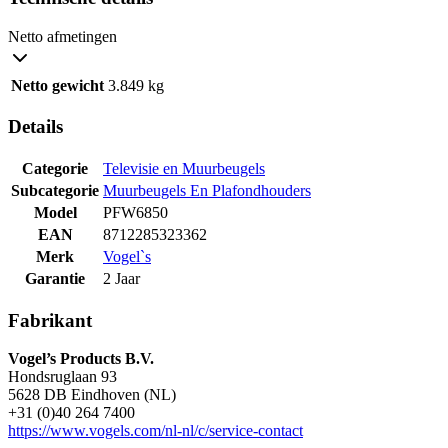
Netto afmetingen
Netto gewicht
3.849 kg
Details
Categorie
Televisie en Muurbeugels
Subcategorie
Muurbeugels En Plafondhouders
Model
PFW6850
EAN
8712285323362
Merk
Vogel`s
Garantie
2 Jaar
Fabrikant
Vogel’s Products B.V.
Hondsruglaan 93
5628 DB Eindhoven (NL)
+31 (0)40 264 7400
https://www.vogels.com/nl-nl/c/service-contact