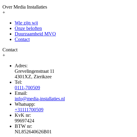
Over Media Installaties
+
Wie zijn wij
Onze beloften
Duurzaamheid MVO
Contact
Contact
+
Adres:
Grevelingenstraat 11
4301XZ, Zierikzee
Tel:
0111-700509
Email:
info@media-installaties.nl
Whatsapp:
+31111700509
KvK nr:
99697424
BTW nr:
NL852640626B01