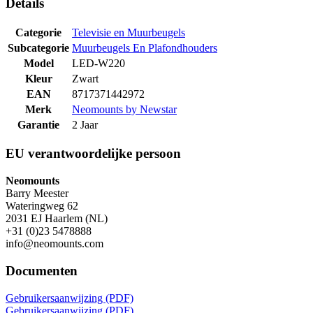
Details
Categorie
Televisie en Muurbeugels
Subcategorie
Muurbeugels En Plafondhouders
Model
LED-W220
Kleur
Zwart
EAN
8717371442972
Merk
Neomounts by Newstar
Garantie
2 Jaar
EU verantwoordelijke persoon
Neomounts
Barry Meester
Wateringweg 62
2031 EJ Haarlem (NL)
+31 (0)23 5478888
info@neomounts.com
Documenten
Gebruikersaanwijzing (PDF)
Gebruikersaanwijzing (PDF)