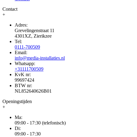
Contact
+
Adres:
Grevelingenstraat 11
4301XZ, Zierikzee
Tel:
0111-700509
Email:
info@media-installaties.nl
Whatsapp:
+31111700509
KvK nr:
99697424
BTW nr:
NL852640626B01
Openingstijden
+
Ma:
09:00 - 17:30 (telefonisch)
Di:
09:00 - 17:30