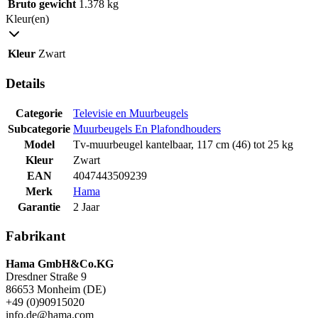
Bruto gewicht
1.378 kg
Kleur(en)
Kleur
Zwart
Details
Categorie
Televisie en Muurbeugels
Subcategorie
Muurbeugels En Plafondhouders
Model
Tv-muurbeugel kantelbaar, 117 cm (46) tot 25 kg
Kleur
Zwart
EAN
4047443509239
Merk
Hama
Garantie
2 Jaar
Fabrikant
Hama GmbH&Co.KG
Dresdner Straße 9
86653 Monheim (DE)
+49 (0)90915020
info.de@hama.com