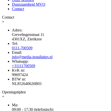
Duurzaamheid MVO
Contact
Contact
+
Adres:
Grevelingenstraat 11
4301XZ, Zierikzee
Tel:
0111-700509
Email:
info@media-installaties.nl
Whatsapp:
+31111700509
KvK nr:
99697424
BTW nr:
NL852640626B01
Openingstijden
+
Ma:
09:00 - 17:30 (telefonisch)