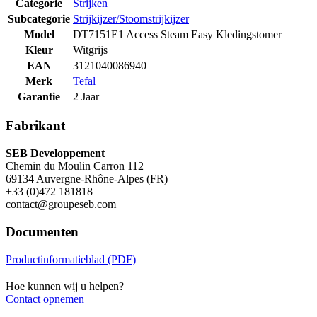
Categorie
Strijken
Subcategorie
Strijkijzer/Stoomstrijkijzer
Model
DT7151E1 Access Steam Easy Kledingstomer
Kleur
Witgrijs
EAN
3121040086940
Merk
Tefal
Garantie
2 Jaar
Fabrikant
SEB Developpement
Chemin du Moulin Carron 112
69134 Auvergne-Rhône-Alpes (FR)
+33 (0)472 181818
contact@groupeseb.com
Documenten
Productinformatieblad (PDF)
Hoe kunnen wij u helpen?
Contact opnemen