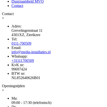
Duurzaamheid MVO
Contact
Contact
+
Adres:
Grevelingenstraat 11
4301XZ, Zierikzee
Tel:
0111-700509
Email:
info@media-installaties.nl
Whatsapp:
+31111700509
KvK nr:
99697424
BTW nr:
NL852640626B01
Openingstijden
+
Ma:
09:00 - 17:30 (telefonisch)
Di: