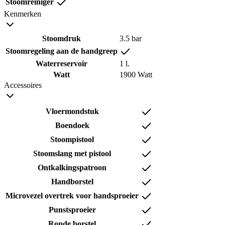
Stoomreiniger
Kenmerken
Stoomdruk
3.5 bar
Stoomregeling aan de handgreep
Waterreservoir
1 l.
Watt
1900 Watt
Accessoires
Vloermondstuk
Boendoek
Stoompistool
Stoomslang met pistool
Ontkalkingspatroon
Handborstel
Microvezel overtrek voor handsproeier
Punstsproeier
Ronde borstel