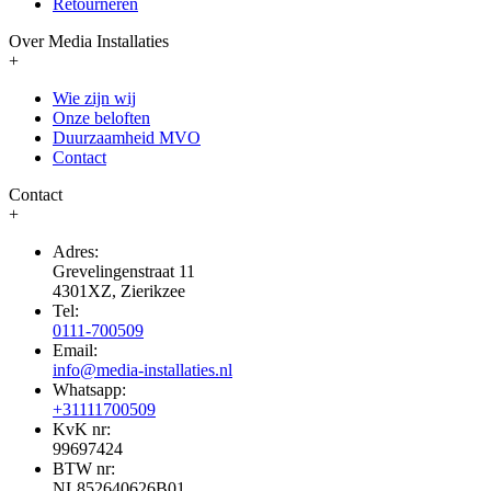
Retourneren
Over Media Installaties
+
Wie zijn wij
Onze beloften
Duurzaamheid MVO
Contact
Contact
+
Adres:
Grevelingenstraat 11
4301XZ, Zierikzee
Tel:
0111-700509
Email:
info@media-installaties.nl
Whatsapp:
+31111700509
KvK nr:
99697424
BTW nr:
NL852640626B01