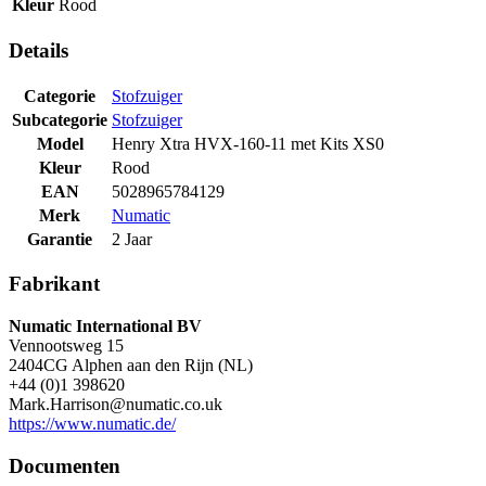
Kleur
Rood
Details
Categorie
Stofzuiger
Subcategorie
Stofzuiger
Model
Henry Xtra HVX-160-11 met Kits XS0
Kleur
Rood
EAN
5028965784129
Merk
Numatic
Garantie
2 Jaar
Fabrikant
Numatic International BV
Vennootsweg 15
2404CG Alphen aan den Rijn (NL)
+44 (0)1 398620
Mark.Harrison@numatic.co.uk
https://www.numatic.de/
Documenten