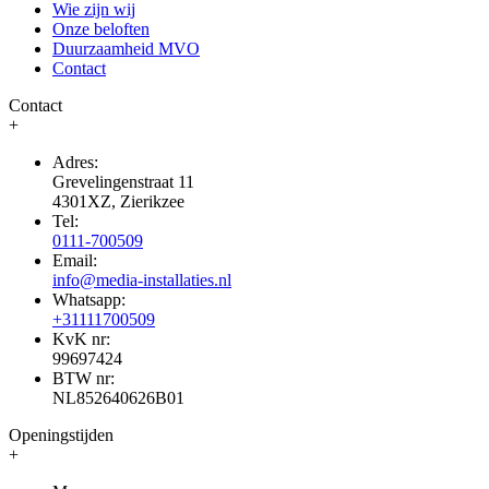
Wie zijn wij
Onze beloften
Duurzaamheid MVO
Contact
Contact
+
Adres:
Grevelingenstraat 11
4301XZ, Zierikzee
Tel:
0111-700509
Email:
info@media-installaties.nl
Whatsapp:
+31111700509
KvK nr:
99697424
BTW nr:
NL852640626B01
Openingstijden
+