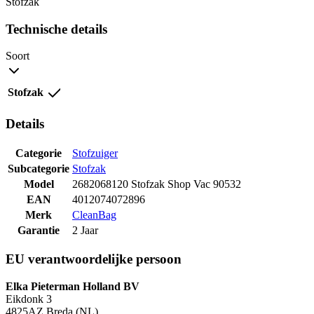
Stofzak
Technische details
Soort
Stofzak
Details
Categorie
Stofzuiger
Subcategorie
Stofzak
Model
2682068120 Stofzak Shop Vac 90532
EAN
4012074072896
Merk
CleanBag
Garantie
2 Jaar
EU verantwoordelijke persoon
Elka Pieterman Holland BV
Eikdonk 3
4825AZ Breda (NL)