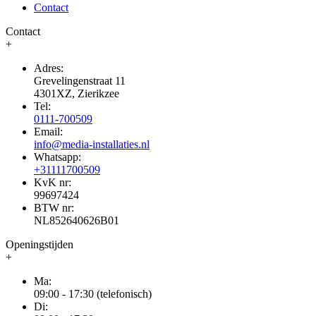
Contact
Contact
+
Adres:
Grevelingenstraat 11
4301XZ, Zierikzee
Tel:
0111-700509
Email:
info@media-installaties.nl
Whatsapp:
+31111700509
KvK nr:
99697424
BTW nr:
NL852640626B01
Openingstijden
+
Ma:
09:00 - 17:30 (telefonisch)
Di: