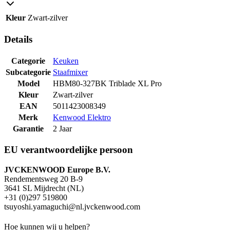
Kleur
Zwart-zilver
Details
Categorie
Keuken
Subcategorie
Staafmixer
Model
HBM80-327BK Triblade XL Pro
Kleur
Zwart-zilver
EAN
5011423008349
Merk
Kenwood Elektro
Garantie
2 Jaar
EU verantwoordelijke persoon
JVCKENWOOD Europe B.V.
Rendementsweg 20 B-9
3641 SL Mijdrecht (NL)
+31 (0)297 519800
tsuyoshi.yamaguchi@nl.jvckenwood.com
Hoe kunnen wij u helpen?