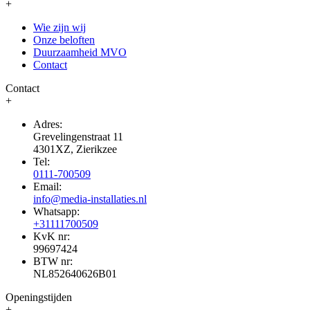
+
Wie zijn wij
Onze beloften
Duurzaamheid MVO
Contact
Contact
+
Adres:
Grevelingenstraat 11
4301XZ, Zierikzee
Tel:
0111-700509
Email:
info@media-installaties.nl
Whatsapp:
+31111700509
KvK nr:
99697424
BTW nr:
NL852640626B01
Openingstijden
+