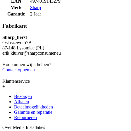
EAN
4974019143279
Merk
Sharp
Garantie
2 Jaar
Fabrikant
Sharp_herst
Ostaszewo 57B
87-148 Lysomice (PL)
erik.kluiver@sharpconsumer.eu
Hoe kunnen wij u helpen?
Contact opnemen
Klantenservice
+
Bezorgen
Afhalen
Betaalmogelijkheden
Garantie en reparatie
Retourneren
Over Media Installaties