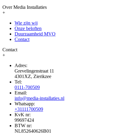
Over Media Installaties
+
Wie zijn wij
Onze beloften
Duurzaamheid MVO
Contact
Contact
+
Adres:
Grevelingenstraat 11
4301XZ, Zierikzee
Tel:
0111-700509
Email:
info@media-installaties.nl
Whatsapp:
+31111700509
KvK nr:
99697424
BTW nr:
NL852640626B01