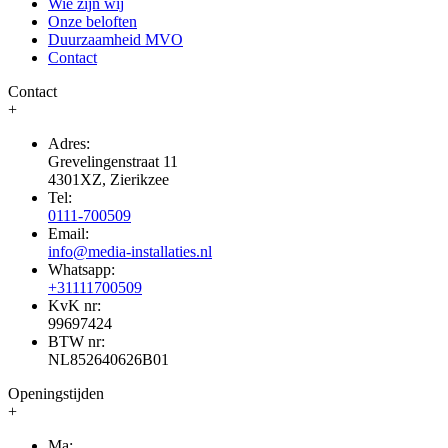
Wie zijn wij
Onze beloften
Duurzaamheid MVO
Contact
Contact
+
Adres:
Grevelingenstraat 11
4301XZ, Zierikzee
Tel:
0111-700509
Email:
info@media-installaties.nl
Whatsapp:
+31111700509
KvK nr:
99697424
BTW nr:
NL852640626B01
Openingstijden
+
Ma: