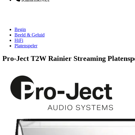
Begin
Beeld & Geluid
HiFi
Platenspeler
Pro-Ject T2W Rainier Streaming Platensp